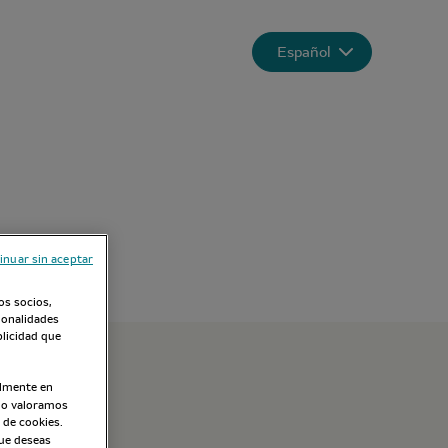
Español
inuar sin aceptar
os socios,
cionalidades
blicidad que
almente en
omo valoramos
 de cookies.
que deseas