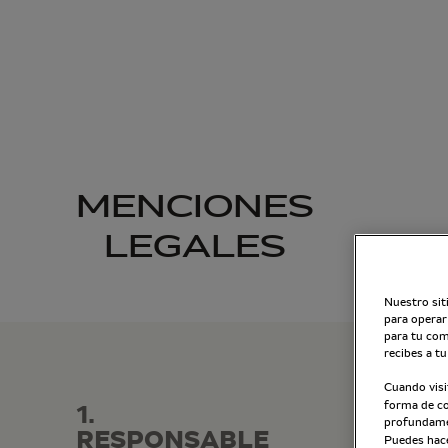
MENCIONES
LEGALES
Nuestro sit
para operar 
para tu com
recibes a tu
Cuando visi
forma de coo
1.
profundamen
RESPONSABLE
Puedes hacer