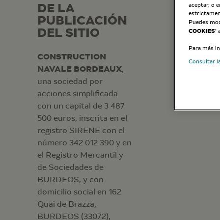
DE LA
aceptar, o e
estrictamen
PUBLICACIÓN
Puedes modi
DEL SITIO
COOKIES
" 
Para más in
CONSTRUCTION
Consultar la
NAVALE BORDEAUX
,
una sociedad por
acciones simplificada
con un capital de 3 487
500 euros, inscrita en el
registro SIRENE con el
número 342 012 390 y en
el Registro Mercantil y
de Sociedades de
BURDEOS, y con
domicilio social en 162
Quai de Brazza,
BURDEOS (33072),