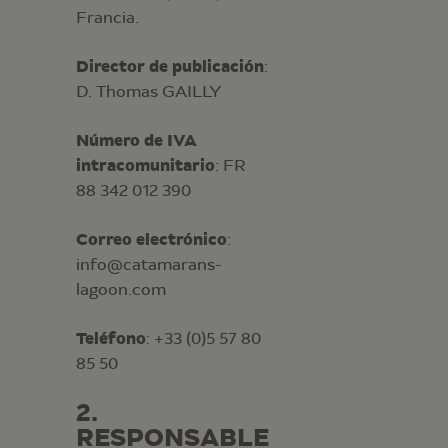
Francia.
Director de publicación
:
D. Thomas GAILLY
Número de IVA
intracomunitario
: FR
88 342 012 390
Correo electrónico
:
info@catamarans-
lagoon.com
Teléfono
: +33 (0)5 57 80
85 50
2.
RESPONSABLE